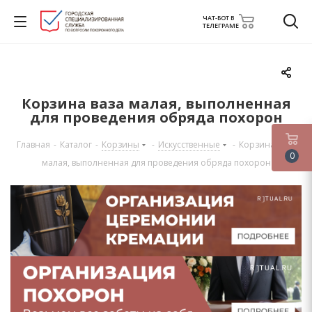
ЧАТ-БОТ В
ТЕЛЕГРАМЕ
Корзина ваза малая, выполненная
для проведения обряда похорон
Главная
-
Каталог
-
Корзины
-
Искусственные
-
Корзина ваза
0
малая, выполненная для проведения обряда похорон