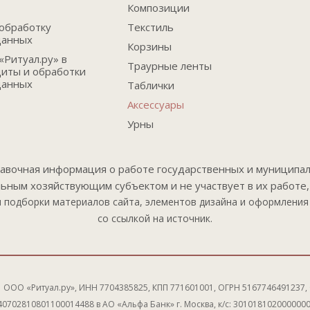
Композиции
обработку
Текстиль
данных
Корзины
Ритуал.ру» в
Траурные ленты
иты и обработки
данных
Таблички
Аксессуары
Урны
равочная информация о работе государственных и муниципал
ельным хозяйствующим субъектом и не участвует в их работе, 
 подборки материалов сайта, элементов дизайна и оформления 
со ссылкой на источник.
ООО «Ритуал.ру», ИНН 7704385825, КПП 771601001, ОГРН 5167746491237,
 40702810801100014488 в АО «Альфа Банк» г. Москва, к/с: 301018102000000