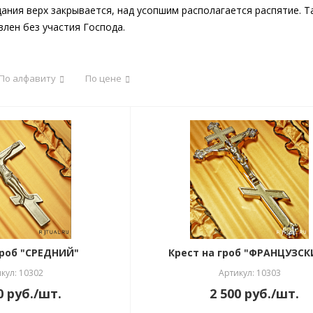
ния верх закрывается, над усопшим располагается распятие. 
влен без участия Господа.
По алфавиту
По цене
гроб "СРЕДНИЙ"
Крест на гроб "ФРАНЦУЗСК
кул: 10302
Артикул: 10303
0
руб.
/шт.
2 500
руб.
/шт.