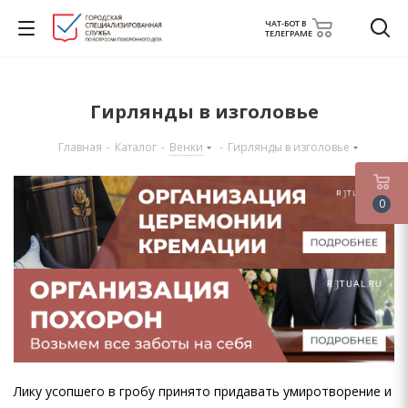
ЧАТ-БОТ В
ТЕЛЕГРАМЕ
Гирлянды в изголовье
Главная
-
Каталог
-
Венки
-
Гирлянды в изголовье
0
Лику усопшего в гробу принято придавать умиротворение и