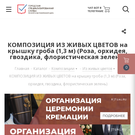
ЧАТ-БОТ В
ТЕЛЕГРАМЕ
КОМПОЗИЦИЯ ИЗ ЖИВЫХ ЦВЕТОВ на
крышку гроба (1,3 м) (Роза, орхидея,
гвоздика, флористическая зелень)
0
Главная
-
Каталог
-
Композиции
-
Из живых цветов
-
КОМПОЗИЦИЯ ИЗ ЖИВЫХ ЦВЕТОВ на крышку гроба (1,3 м) (Роза,
орхидея, гвоздика, флористическая зелень)