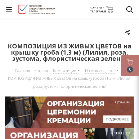
ЧАТ-БОТ В
ТЕЛЕГРАМЕ
КОМПОЗИЦИЯ ИЗ ЖИВЫХ ЦВЕТОВ на
крышку гроба (1,3 м) (Лилия, роза,
эустома, флористическая зелень)
0
Главная
-
Каталог
-
Композиции
-
Из живых цветов
-
КОМПОЗИЦИЯ ИЗ ЖИВЫХ ЦВЕТОВ на крышку гроба (1,3 м) (Лилия,
роза, эустома, флористическая зелень)