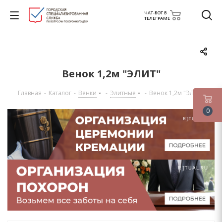
ЧАТ-БОТ В
ТЕЛЕГРАМЕ
Венок 1,2м "ЭЛИТ"
Главная
-
Каталог
-
Венки
-
Элитные
-
Венок 1,2м "ЭЛИТ"
0