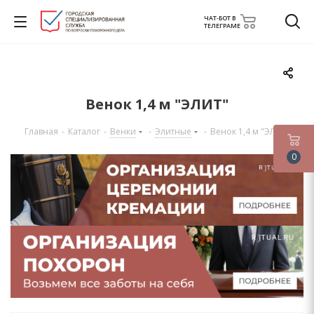
ЧАТ-БОТ В
ТЕЛЕГРАМЕ
Венок 1,4 м "ЭЛИТ"
Главная
-
Каталог
-
Венки
-
Элитные
-
Венок 1,4 м "ЭЛИТ"
0