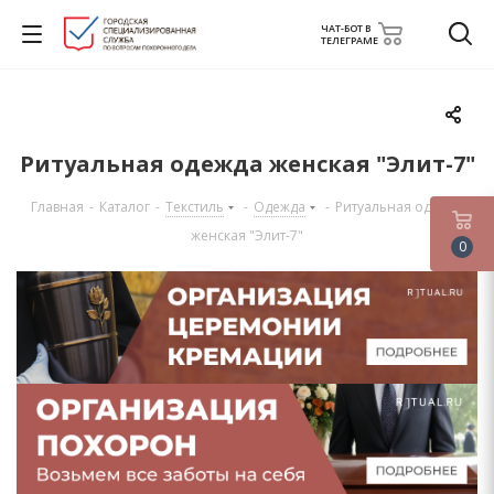
ЧАТ-БОТ В
ТЕЛЕГРАМЕ
Ритуальная одежда женская "Элит-7"
Главная
-
Каталог
-
Текстиль
-
Одежда
-
Ритуальная одежда
женская "Элит-7"
0