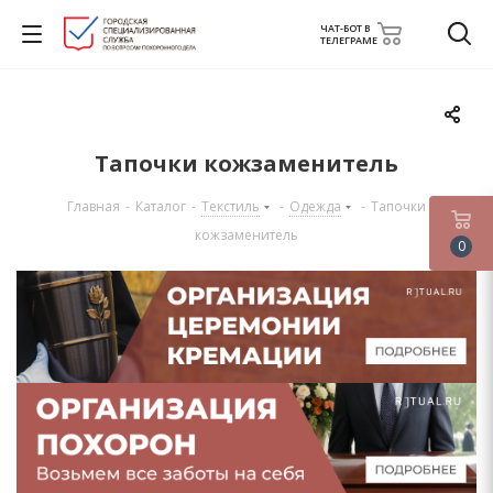
ЧАТ-БОТ В
ТЕЛЕГРАМЕ
Тапочки кожзаменитель
Главная
-
Каталог
-
Текстиль
-
Одежда
-
Тапочки
кожзаменитель
0