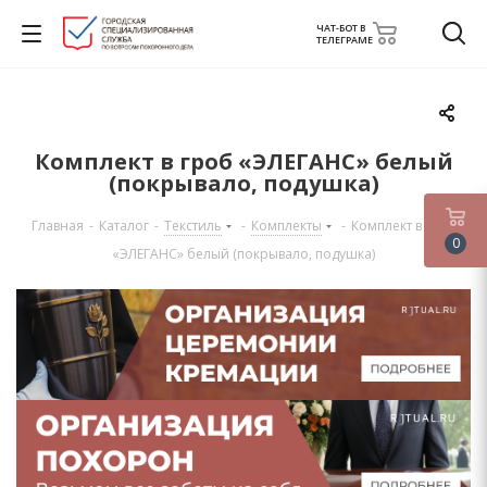
ЧАТ-БОТ В
ТЕЛЕГРАМЕ
Комплект в гроб «ЭЛЕГАНС» белый
(покрывало, подушка)
Главная
-
Каталог
-
Текстиль
-
Комплекты
-
Комплект в гроб
0
«ЭЛЕГАНС» белый (покрывало, подушка)