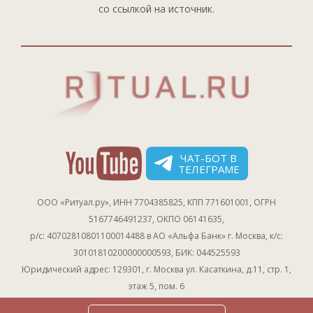
со ссылкой на источник.
ЧАТ-БОТ В
ТЕЛЕГРАМЕ
ООО «Ритуал.ру», ИНН 7704385825, КПП 771601001, ОГРН
5167746491237, ОКПО 06141635,
р/с: 40702810801100014488 в АО «Альфа Банк» г. Москва, к/с:
30101810200000000593, БИК: 044525593
Юридический адрес: 129301, г. Москва ул. Касаткина, д.11, стр. 1,
этаж 5, пом. 6
Публичный договор - оферта о продаже товаров