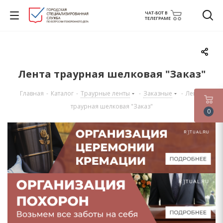
ЧАТ-БОТ В
ТЕЛЕГРАМЕ
Лента траурная шелковая "Заказ"
Главная
-
Каталог
-
Траурные ленты
-
Заказные
-
Лента
траурная шелковая "Заказ"
0