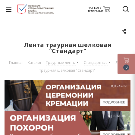
ЧАТ-БОТ В
ТЕЛЕГРАМЕ
Лента траурная шелковая
"Стандарт"
Главная
-
Каталог
-
Траурные ленты
-
Стандартные
-
Лента
0
траурная шелковая "Стандарт"