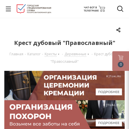
ЧАТ-БОТ В
ТЕЛЕГРАМЕ
Крест дубовый "Православный"
Главная
-
Каталог
-
Кресты
-
Деревянные
-
Крест дубовый
"Православный"
0