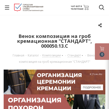
ЧАТ-БОТ В
ТЕЛЕГРАМЕ
Венок композиция на гроб
кремационная "СТАНДАРТ",
000050.13.С
0
Главная
-
Каталог
-
Композиции
-
Стандарт
-
Венок
композиция на гроб кремационная "СТАНДАРТ"