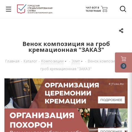
ЧАТ-БОТ В
ТЕЛЕГРАМЕ
Венок композиция на гроб
кремационная "ЗАКАЗ"
Главная
-
Каталог
-
Композиции
-
Элит
-
Венок композиция на
0
гроб кремационная "ЗАКАЗ"