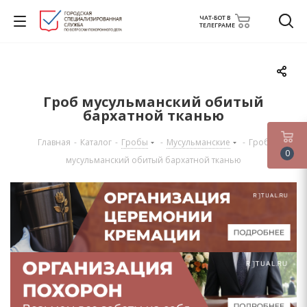
ЧАТ-БОТ В
ТЕЛЕГРАМЕ
Гроб мусульманский обитый
бархатной тканью
Главная
-
Каталог
-
Гробы
-
Мусульманские
-
Гроб
0
мусульманский обитый бархатной тканью